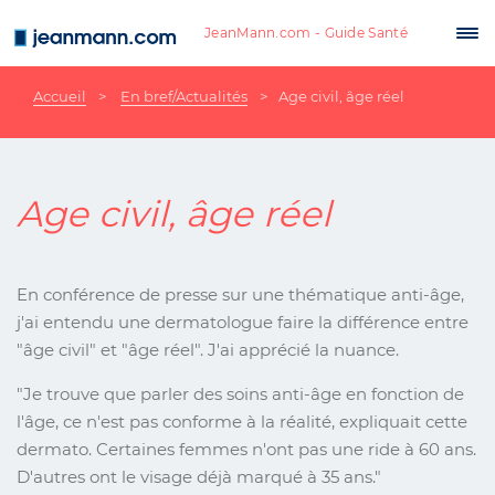
Aller au contenu principal
JeanMann.com - Guide Santé
Tog
nav
Accueil
En bref/Actualités
Age civil, âge réel
Age civil, âge réel
En conférence de presse sur une thématique anti-âge,
j'ai entendu une dermatologue faire la différence entre
"âge civil" et "âge réel". J'ai apprécié la nuance.
"Je trouve que parler des soins anti-âge en fonction de
l'âge, ce n'est pas conforme à la réalité, expliquait cette
dermato. Certaines femmes n'ont pas une ride à 60 ans.
D'autres ont le visage déjà marqué à 35 ans."