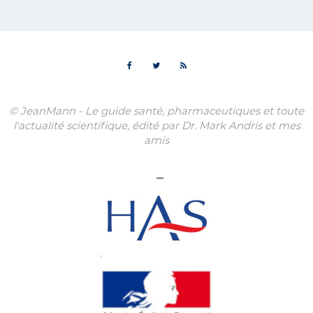
© JeanMann - Le guide santé, pharmaceutiques et toute
l'actualité scientifique, édité par Dr. Mark Andris et mes
amis