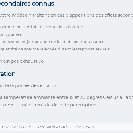
secondaires connus
votre médecin traitant en cas d'apparitions des effets second
ssement ou sensibilité accrue de la poitrine
ion cutanée
ultés sexuelles (diminution de la libido ou impuissance)
 quantité de sperme relâchée durant les rapports sexuels
 n’est pas exhaustive.
ation
s de la portée des enfants.
à température ambiante entre 15 et 30 degrés Celsius à l'abri
es non utilisées aprés la date de peremption.
: 09/10/2013 12:18
Par Mark Andris
2563 vues