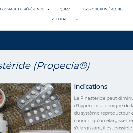
OUVRAGE DE RÉFÉRENCE
QUIZZ
DYSFONCTION ÉRECTILE
RECHERCHE
stéride (Propecia®)
Indications
Le Finastéride peut diminu
d'hyperplasie bénigne de l
du système reproducteur et 
courant qu'un elargissemen
s'elargissant, il est possibl