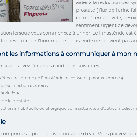
aider à la réduction des s
prostate ( flux de l'urine 
complètement vide, besoin 
sentiment urgent de devoi
tation lorsque vous commencez à uriner. Le Finastéride est é
de cheveux chez l'homme. Le Finastéride ne convient pas a
ont les informations à communiquer à mon m
oir si vous avez l’une des conditions suivantes:
s êtes une femme (le Finastéride ne convient pas aux femmes)
e ou infection des reins
ie du foie
 de la prostate
action inhabituelle ou allergique au finastéride, à d’autres médicame
ie
 , comprimés à prendre avec un verre d'eau. Vous pouvez pr