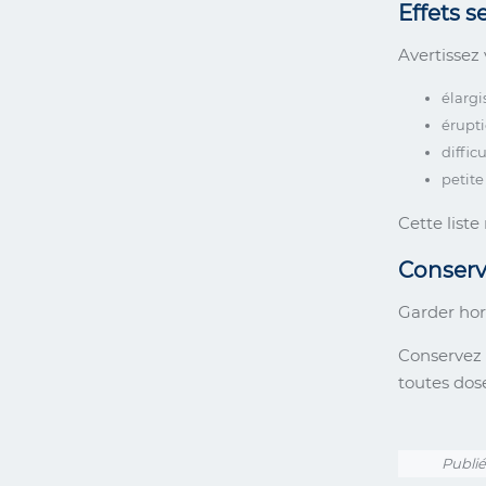
Effets 
Avertissez 
élargi
érupt
diffic
petite
Cette liste
Conserv
Garder hor
Conservez 
toutes dos
Publié