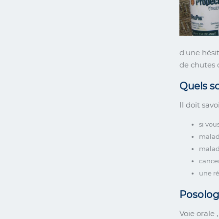
d'une hési
de chutes 
Quels s
Il doit sav
si vou
maladi
malad
cancer
une ré
Posolog
Voie orale