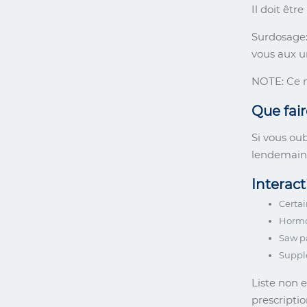
Il doit êtr
Surdosage:
vous aux ur
NOTE: Ce m
Que fair
Si vous oub
lendemain.
Interac
Certa
Hormo
Saw p
Suppl
Liste non 
prescripti