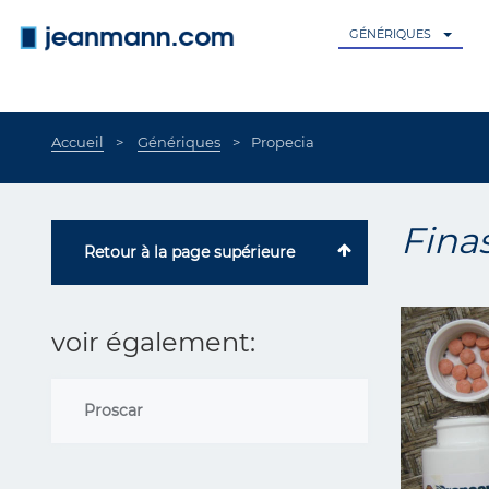
Aller au contenu principal
GÉNÉRIQUES
Accueil
Génériques
Propecia
Fina
Retour à la page supérieure
voir également:
Proscar