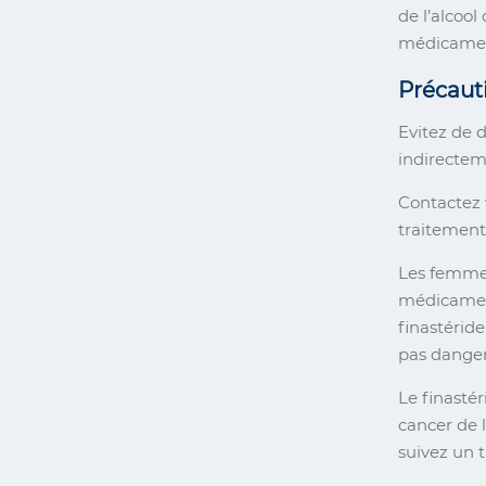
de l’alcool
médicamen
Précauti
Evitez de 
indirectem
Contactez 
traitement 
Les femmes
médicament
finastérid
pas danger
Le finasté
cancer de 
suivez un t