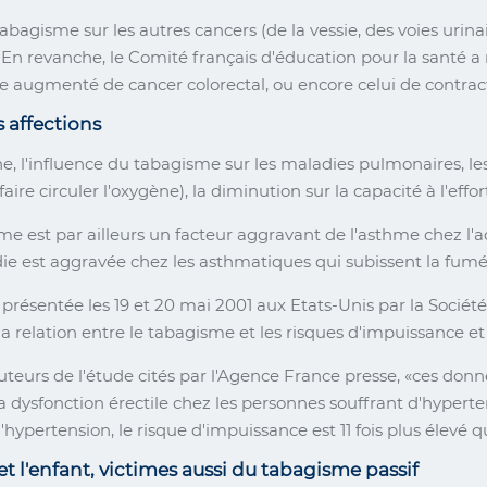
tabagisme sur les autres cancers (de la vessie, des voies urina
En revanche, le Comité français d'éducation pour la santé 
ue augmenté de cancer colorectal, ou encore celui de contrac
s affections
e, l'influence du tabagisme sur les maladies pulmonaires, le
faire circuler l'oxygène), la diminution sur la capacité à l'eff
e est par ailleurs un facteur aggravant de l'asthme chez l'ad
die est aggravée chez les asthmatiques qui subissent la fumé
présentée les 19 et 20 mai 2001 aux Etats-Unis par la Sociét
la relation entre le tabagisme et les risques d'impuissance et d
uteurs de l'étude cités par l'Agence France presse,
ces donn
a dysfonction érectile chez les personnes souffrant d'hyperte
'hypertension, le risque d'impuissance est 11 fois plus élevé
et l'enfant, victimes aussi du tabagisme passif