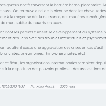
és gazeux nocifs traversent la barrière hémo-placentaire. 
 aussi. On retrouve ainsi de la nicotine dans les cheveux 
rieur à la moyenne dès la naissance, des matières cancérigène
 de mort subite du nourrisson accru.
ant dont les parents fument, le développement du système re
lement des liens avec des troubles intellectuels et psychomot
l'adulte, il existe une aggravation des crises en cas d'asth
(bronchites, pneumonies, rhino-pharyngites, etc.)
r ce fléau, les organisations internationales semblent depuis
is à la disposition des pouvoirs publics et des associations de
: 15/02/2013 19:30
Par Mark Andris
2020 vues