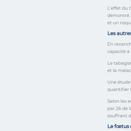
L'effet du 
démontré. 
et un risq
Les autre
En revanch
capacité à 
Le tabagism
et la mala
Une étude 
quantifier 
Selon les a
par 26 de l
souffrant d
Le fœtus 