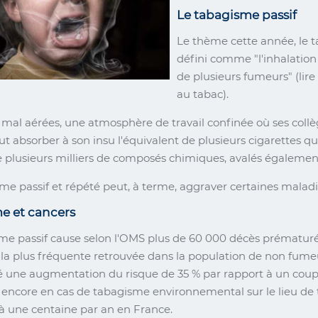
Le tabagisme passif
Le thème cette année, le t
défini comme "l'inhalation
de plusieurs fumeurs" (lir
au tabac).
 mal aérées, une atmosphère de travail confinée où ses collè
t absorber à son insu l'équivalent de plusieurs cigarettes q
 plusieurs milliers de composés chimiques, avalés égalemen
e passif et répété peut, à terme, aggraver certaines maladies
e et cancers
me passif cause selon l'OMS plus de 60 000 décès prématur
 la plus fréquente retrouvée dans la population de non fume
 une augmentation du risque de 35 % par rapport à un coupl
ncore en cas de tabagisme environnemental sur le lieu de t
 à une centaine par an en France.