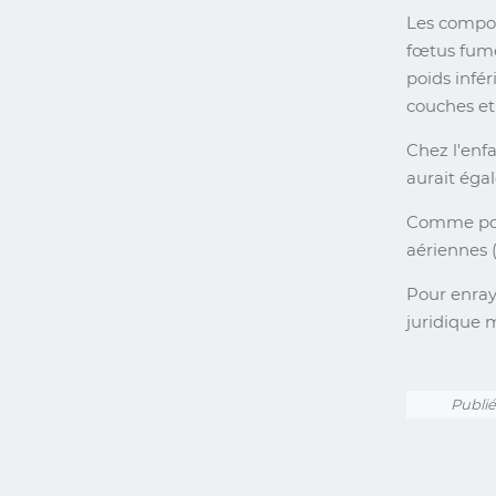
Les compos
fœtus fume
poids infé
couches et
Chez l'enf
aurait éga
Comme pour 
aériennes 
Pour enraye
juridique m
Publié