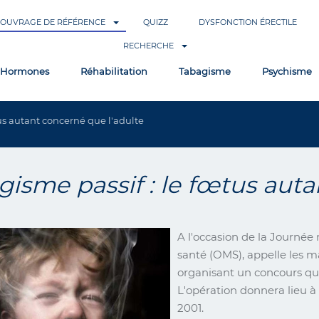
OUVRAGE DE RÉFÉRENCE
QUIZZ
DYSFONCTION ÉRECTILE
RECHERCHE
Hormones
Réhabilitation
Tabagisme
Psychisme
s autant concerné que l'adulte
gisme passif : le fœtus auta
A l'occasion de la Journée
santé (OMS), appelle les ma
organisant un concours qui
L'opération donnera lieu à
2001.