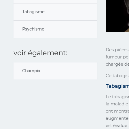
Tabagisme
Psychisme
Des pièces
voir également:
fumeur peu
chargée de
Champix
Ce tabagism
Tabagism
Le tabagis
la maladie
ont montré
augmente e
est évalué