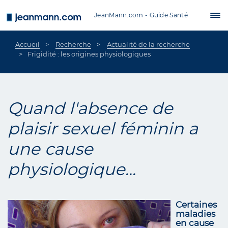
Aller au contenu principal
JeanMann.com - Guide Santé
Tog
nav
Accueil
Recherche
Actualité de la recherche
Frigidité : les origines physiologiques
Quand l'absence de
plaisir sexuel féminin a
une cause
physiologique...
Certaines
maladies
en cause