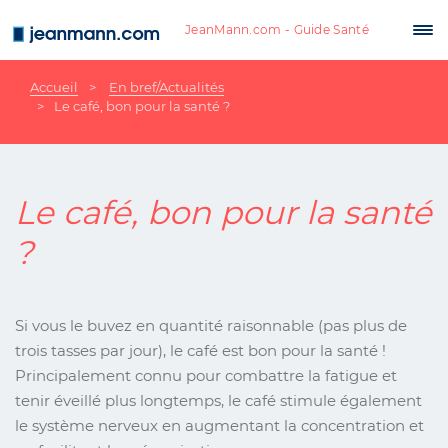
Aller au contenu principal
JeanMann.com - Guide Santé
Tog
nav
Accueil
En bref/Actualités
Le café, bon pour la santé ?
Le café, bon pour la santé
?
Si vous le buvez en quantité raisonnable (pas plus de
trois tasses par jour), le café est bon pour la santé !
Principalement connu pour combattre la fatigue et
tenir éveillé plus longtemps, le café stimule également
le système nerveux en augmentant la concentration et