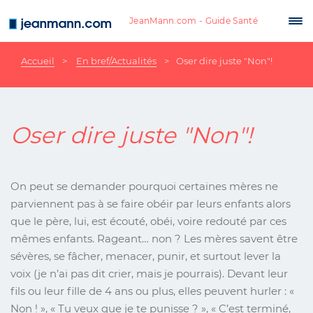
Aller au contenu principal
JeanMann.com - Guide Santé
Tog
nav
Accueil
En bref/Actualités
Oser dire juste "Non"!
Oser dire juste "Non"!
On peut se demander pourquoi certaines mères ne
parviennent pas à se faire obéir par leurs enfants alors
que le père, lui, est écouté, obéi, voire redouté par ces
mêmes enfants. Rageant… non ? Les mères savent être
sévères, se fâcher, menacer, punir, et surtout lever la
voix (je n’ai pas dit crier, mais je pourrais). Devant leur
fils ou leur fille de 4 ans ou plus, elles peuvent hurler : «
Non ! », « Tu veux que je te punisse ? », « C’est terminé,