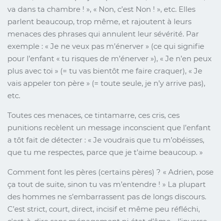
va dans ta chambre ! », « Non, c’est Non ! », etc. Elles
parlent beaucoup, trop même, et rajoutent à leurs
menaces des phrases qui annulent leur sévérité. Par
exemple : « Je ne veux pas m’énerver » (ce qui signifie
pour l’enfant « tu risques de m’énerver »), « Je n’en peux
plus avec toi » (= tu vas bientôt me faire craquer), « Je
vais appeler ton père » (= toute seule, je n’y arrive pas),
etc.
Toutes ces menaces, ce tintamarre, ces cris, ces
punitions recèlent un message inconscient que l’enfant
a tôt fait de détecter : « Je voudrais que tu m’obéisses,
que tu me respectes, parce que je t’aime beaucoup. »
Comment font les pères (certains pères) ? « Adrien, pose
ça tout de suite, sinon tu vas m’entendre ! » La plupart
des hommes ne s’embarrassent pas de longs discours.
C’est strict, court, direct, incisif et même peu réfléchi,