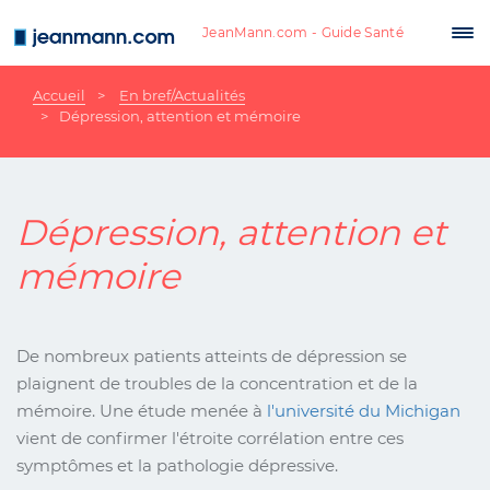
Aller au contenu principal
JeanMann.com - Guide Santé
Tog
nav
Accueil
En bref/Actualités
Dépression, attention et mémoire
Dépression, attention et
mémoire
De nombreux patients atteints de dépression se
plaignent de troubles de la concentration et de la
mémoire. Une étude menée à
l'université du Michigan
vient de confirmer l'étroite corrélation entre ces
symptômes et la pathologie dépressive.