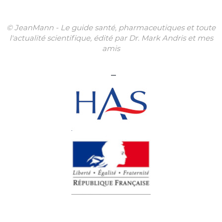
© JeanMann - Le guide santé, pharmaceutiques et toute
l'actualité scientifique, édité par Dr. Mark Andris et mes
amis