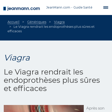
Aller au contenu principal
JeanMann.com - Guide Santé
Tog
nav
Accueil
Génériques
Viagra
Le Viagra rendrait les endoprothèses plus sûres et
efficaces
Viagra
Le Viagra rendrait les
endoprothèses plus sûres
et efficaces
Après son