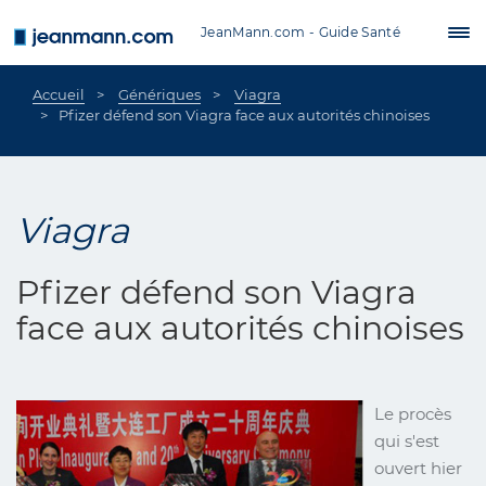
Aller au contenu principal
JeanMann.com - Guide Santé
Tog
nav
Accueil
Génériques
Viagra
Pfizer défend son Viagra face aux autorités chinoises
Viagra
Pfizer défend son Viagra
face aux autorités chinoises
Le procès
qui s'est
ouvert hier