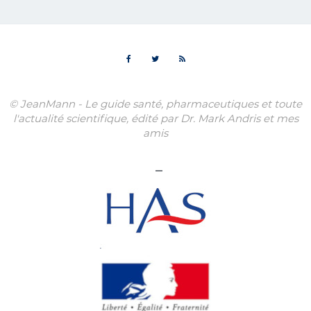
© JeanMann - Le guide santé, pharmaceutiques et toute
l'actualité scientifique, édité par Dr. Mark Andris et mes
amis