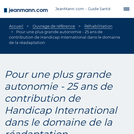
Aller au contenu principal
JeanMann.com - Guide Santé
Tog
nav
Accueil
Ouvrage de référence
Réhabilitation
Pour une plus grande autonomie - 25 ans de
contribution de Handicap International dans le domaine
de la réadaptation
Pour une plus grande
autonomie - 25 ans de
contribution de
Handicap International
dans le domaine de la